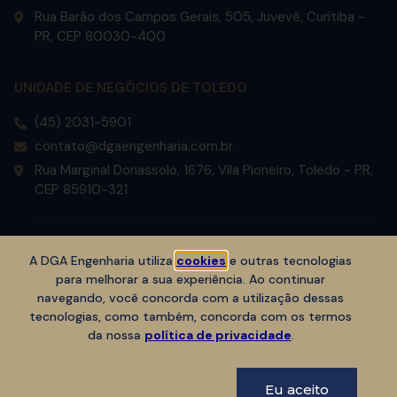
Rua Barão dos Campos Gerais, 505, Juvevê, Curitiba -
PR, CEP 80030-400
UNIDADE DE NEGÓCIOS DE TOLEDO
(45) 2031-5901
contato@dgaengenharia.com.br
Rua Marginal Donassolo, 1676, Vila Pioneiro, Toledo - PR,
CEP 85910-321
Copyright © DGA Engenharia 2023. Todos os direitos reservados.
A DGA Engenharia utiliza
cookies
e outras tecnologias
para melhorar a sua experiência. Ao continuar
navegando, você concorda com a utilização dessas
tecnologias, como também, concorda com os termos
da nossa
política de privacidade
.
Subir
Eu aceito