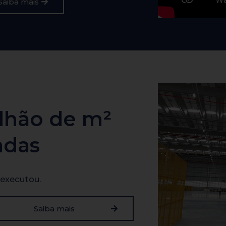
Saiba mais
lhão de m²
adas
 executou.
Saiba mais