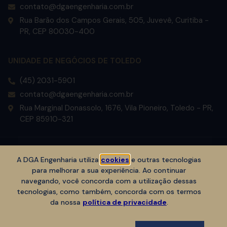
contato@dgaengenharia.com.br
Rua Barão dos Campos Gerais, 505, Juvevê, Curitiba -
PR, CEP 80030-400
UNIDADE DE NEGÓCIOS DE TOLEDO
(45) 2031-5901
contato@dgaengenharia.com.br
Rua Marginal Donassolo, 1676, Vila Pioneiro, Toledo - PR,
CEP 85910-321
Copyright © DGA Engenharia 2023. Todos os direitos reservados.
A DGA Engenharia utiliza
cookies
e outras tecnologias
para melhorar a sua experiência. Ao continuar
navegando, você concorda com a utilização dessas
tecnologias, como também, concorda com os termos
da nossa
política de privacidade
.
Subir