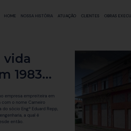
HOME
NOSSA HISTÓRIA
ATUAÇÃO
CLIENTES
OBRAS EXEC
 vida
 1983...
omo empresa empreiteira em
da com o nome Carneiro
da do sócio Engº Eduard Repp,
engenharia, a qual é
esde então.