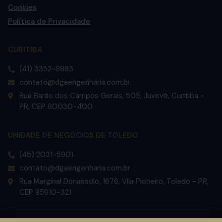
Cookies
Política de Privacidade
CURITIBA
(41) 3352-8883
contato@dgaengenharia.com.br
Rua Barão dos Campos Gerais, 505, Juvevê, Curitiba -
PR, CEP 80030-400
UNIDADE DE NEGÓCIOS DE TOLEDO
(45) 2031-5901
contato@dgaengenharia.com.br
Rua Marginal Donassolo, 1676, Vila Pioneiro, Toledo - PR,
CEP 85910-321