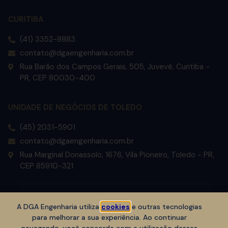
CURITIBA
(41) 3352-8883
contato@dgaengenharia.com.br
Rua Barão dos Campos Gerais, 505, Juvevê, Curitiba -
PR, CEP 80030-400
UNIDADE DE NEGÓCIOS DE TOLEDO
(45) 2031-5901
contato@dgaengenharia.com.br
Rua Marginal Donassolo, 1676, Vila Pioneiro, Toledo - PR,
CEP 85910-321
Copyright © DGA Engenharia 2023. Todos os direitos reservados.
A DGA Engenharia utiliza
cookies
e outras tecnologias
para melhorar a sua experiência. Ao continuar